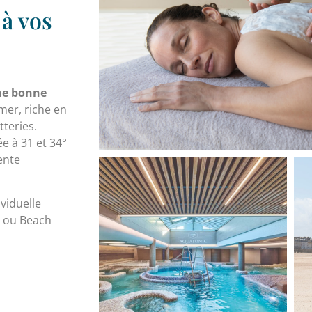
 à vos
une bonne
 mer, riche en
tteries.
e à 31 et 34°
ente
viduelle
e ou Beach