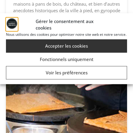
maisons à pans de bois, du château, et bien d’autres
anecdotes historiques de la ville à pied, en gyropode
avec un guide, un audioguide ou même avec des
Gérer le consentement aux
acteurs pour un vrai challenge créatif au coeur de la
cookies
vieille ville.
Nous utilisons des cookies pour optimiser notre site web et notre service.
Accepter les cookies
Fonctionnels uniquement
Voir les préférences